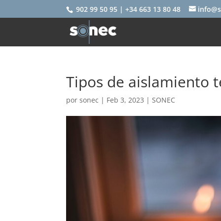
902 99 50 95 | +34 663 13 80 48
info@s
Tipos de aislamiento 
por
sonec
|
Feb 3, 2023
|
SONEC