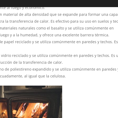
 se fabrica a partir de vidrio reciclado y se utiliza comúnmente en
ente al fuego y económico.
un material de alta densidad que se expande para formar una capa
 la transferencia de calor. Es efectivo para su uso en suelos y te
materiales naturales como el basalto y se utiliza comúnmente en
 fuego y a la humedad, y ofrece una excelente barrera térmica.
 de papel reciclado y se utiliza comúnmente en paredes y techos. E
 vidrio reciclado y se utiliza comúnmente en paredes y techos. Es 
ducción de la transferencia de calor.
cho de poliestireno expandido y se utiliza comúnmente en paredes 
ecuadamente, al igual que la celulosa.