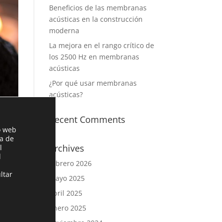
Beneficios de las membranas
acústicas en la construcción
moderna
La mejora en el rango crítico de
los 2500 Hz en membranas
acústicas
¿Por qué usar membranas
acústicas?
Recent Comments
o web
ia de
Archives
l
l
febrero 2026
ltar
mayo 2025
ducir
 en
abril 2025
enero 2025