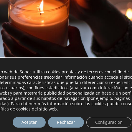
tio web de Sonec utiliza cookies propias y de terceros con el fin de
ionar sus preferencias (recordar información cuando acceda al siti
determinadas características que puedan diferenciar su experienc
ros usuarios), con fines estadísticos (analizar como interactúa con e
 web) y para mostrarle publicidad personalizada en base a un perfi
orado a partir de sus hábitos de navegación (por ejemplo, páginas
tadas). Para obtener más información sobre las cookies puede consu
 materiales que se colocan en las paredes, techos y suelos para re
lítica de cookies
del sitio web.
ntienen la temperatura interior de la edificación y ahorran energía
y varios tipos de aislamiento térmico, incluyendo:
Aceptar
Rechazar
Configuración