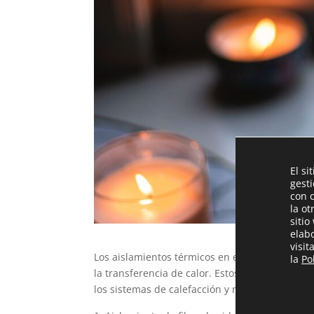
El si
gest
con 
la ot
sitio
elab
visi
Los aislamientos térmicos en edificaciones son
la
Po
la transferencia de calor. Estos materiales ma
los sistemas de calefacción y refrigeración. Ha