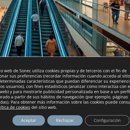
tio web de Sonec utiliza cookies propias y de terceros con el fin de
ionar sus preferencias (recordar información cuando acceda al siti
eño y confort en espacios comercial
determinadas características que puedan diferenciar su experienc
ros usuarios), con fines estadísticos (analizar como interactúa con e
 web) y para mostrarle publicidad personalizada en base a un perfi
orado a partir de sus hábitos de navegación (por ejemplo, páginas
rantes y otros espacios comerciales depende en gran medida de la
tadas). Para obtener más información sobre las cookies puede consu
lítica de cookies
del sitio web.
En este contexto, las membranas acústicas se convierten en un rec
Aceptar
Rechazar
Configuración