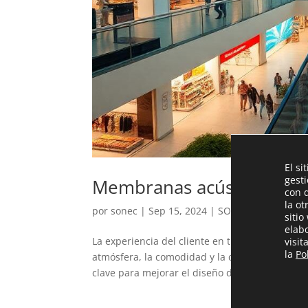
El si
gest
Membranas acústicas: Dis
con 
la ot
por
sonec
|
Sep 15, 2024
|
SONEC
sitio
elab
La experiencia del cliente en tiendas, restau
visi
la
Po
atmósfera, la comodidad y la calidad sonora. 
clave para mejorar el diseño de estos...