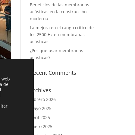
Beneficios de las membranas
acústicas en la construcción
moderna
La mejora en el rango crítico de
los 2500 Hz en membranas
acústicas
¿Por qué usar membranas
acústicas?
Recent Comments
o web
es
ia de
Archives
l
l
febrero 2026
ltar
mayo 2025
urso
abril 2025
enero 2025