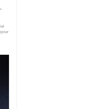
.
ial
ejorar