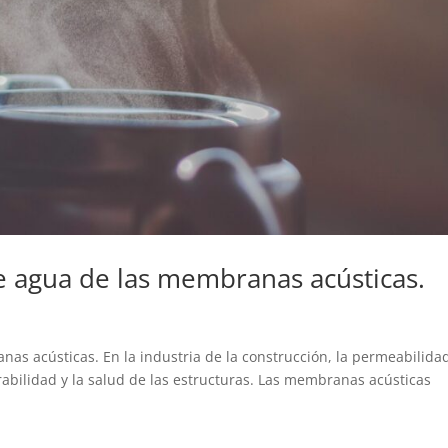
e agua de las membranas acústicas.
as acústicas. En la industria de la construcción, la permeabilidad
rabilidad y la salud de las estructuras. Las membranas acústicas