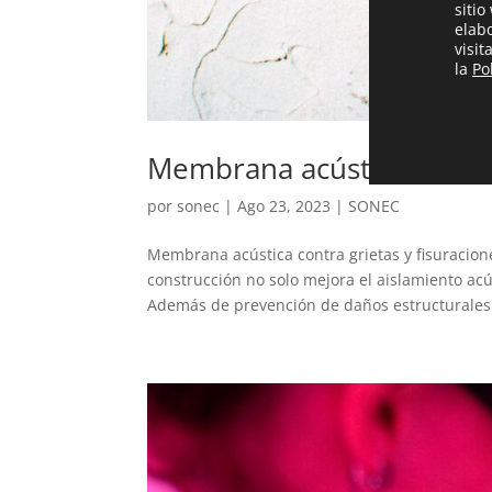
sitio
elab
visi
la
Po
Membrana acústica contra 
por
sonec
|
Ago 23, 2023
|
SONEC
Membrana acústica contra grietas y fisuracio
construcción no solo mejora el aislamiento acú
Además de prevención de daños estructurales.