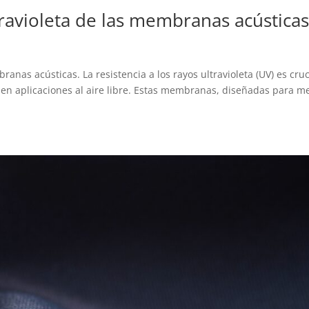
travioleta de las membranas acústicas
ranas acústicas. La resistencia a los rayos ultravioleta (UV) es cruc
en aplicaciones al aire libre. Estas membranas, diseñadas para m