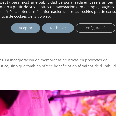
 web) y para mostrarle publicidad personalizada en base a un perfi
orado a partir de sus hábitos de navegación (por ejemplo, páginas
tadas). Para obtener más información sobre las cookies puede consu
lítica de cookies
del sitio web.
Aceptar
Rechazar
Configuración
grietas y fisuraciones.
nes. La incorporación de membranas acústicas en proyectos de
stico, sino que también ofrece beneficios en términos de durabili
...