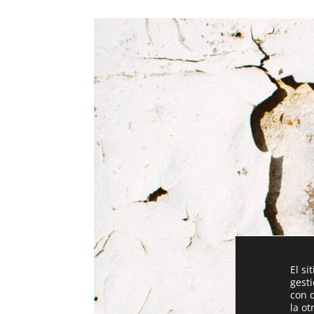
El si
gest
con 
la ot