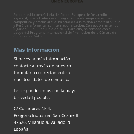
Sonec ha sido beneficiaria del Fondo Europeo de Desarrollo
Regional, cuyo objetivo es conseguir un tejido empresarial más
competitivo y gracias al cual ha acudido a la misión comercial a Chile
y Perú para fomentar su internacionalización. Esta acción ha tenido
lugar del 11 al 17 de junio de 2017. Para ello, ha contado con el
apoyo del Programa Internacional de Promoción de la Cámara de
Comercio de Valladolid.
Más Información
Si necesita más información
contacte a través de nuestro
formulario o directamente a
nuestros datos de contacto.
Le responderemos con la mayor
brevedad posible.
C/ Curtidores Nº 4.
Polígono Industrial San Cosme II.
47620. Villanubla. Valladolid.
España
.