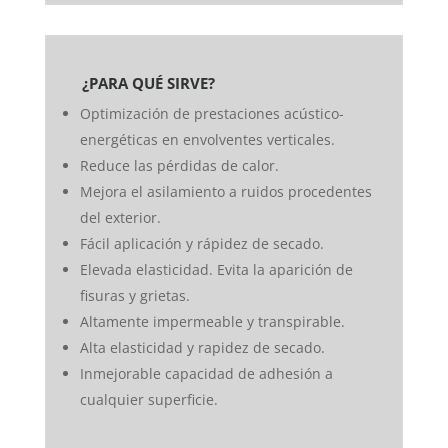
¿PARA QUÉ SIRVE?
Optimización de prestaciones acústico-
energéticas en envolventes verticales.
Reduce las pérdidas de calor.
Mejora el asilamiento a ruidos procedentes
del exterior.
Fácil aplicación y rápidez de secado.
Elevada elasticidad. Evita la aparición de
fisuras y grietas.
Altamente impermeable y transpirable.
Alta elasticidad y rapidez de secado.
Inmejorable capacidad de adhesión a
cualquier superficie.