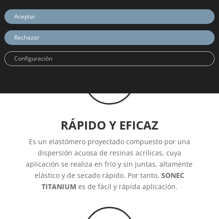
energéticas de la envolvente vertical de los edificios,
Aceptar
contribuyendo a reducir las pérdidas de calor y
aumentar el aislamiento acústico.
Rechazar
Configuración

RÁPIDO Y EFICAZ
Es un elastómero proyectado compuesto por una
dispersión acuosa de resinas acrílicas, cuya
aplicación se realiza en frío y sin juntas, altamente
elástico y de secado rápido. Por tanto,
SONEC
TITANIUM
es de fácil y rápida aplicación.