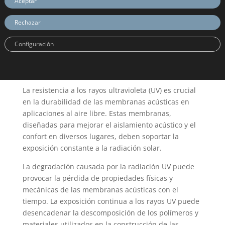
Aceptar
Rechazar
Configuración
Resistencia a los rayos ultravioleta de las membranas acústicas.
La resistencia a los rayos ultravioleta (UV) es crucial
en la durabilidad de las membranas acústicas en
aplicaciones al aire libre. Estas membranas,
diseñadas para mejorar el aislamiento acústico y el
confort en diversos lugares, deben soportar la
exposición constante a la radiación solar.
La degradación causada por la radiación UV puede
provocar la pérdida de propiedades físicas y
mecánicas de las membranas acústicas con el
tiempo. La exposición continua a los rayos UV puede
desencadenar la descomposición de los polímeros y
materiales utilizados en la construcción de las