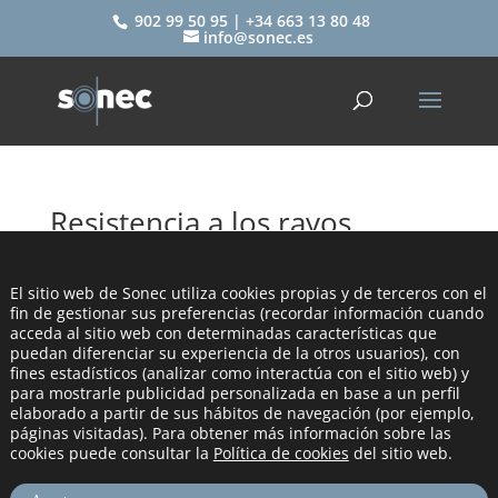
902 99 50 95 | +34 663 13 80 48
info@sonec.es
Resistencia a los rayos
ultravioleta de las
membranas acústicas.
El sitio web de Sonec utiliza cookies propias y de terceros con el
fin de gestionar sus preferencias (recordar información cuando
por
sonec
|
Ago 21, 2023
|
SONEC
acceda al sitio web con determinadas características que
puedan diferenciar su experiencia de la otros usuarios), con
fines estadísticos (analizar como interactúa con el sitio web) y
para mostrarle publicidad personalizada en base a un perfil
elaborado a partir de sus hábitos de navegación (por ejemplo,
páginas visitadas). Para obtener más información sobre las
cookies puede consultar la
Política de cookies
del sitio web.