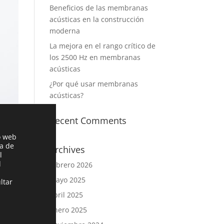
Beneficios de las membranas
acústicas en la construcción
moderna
La mejora en el rango crítico de
los 2500 Hz en membranas
acústicas
¿Por qué usar membranas
acústicas?
Recent Comments
o web
ia de
Archives
l
l
febrero 2026
mayo 2025
ltar
abril 2025
enero 2025