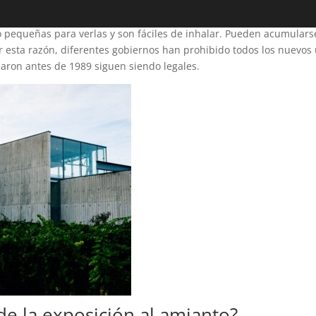
en materiales de construcción de viviendas y negocios, piezas de
s que forman el amianto se separan fácilmente en pedazos diminutos
pequeñas para verlas y son fáciles de inhalar. Pueden acumulars
 esta razón, diferentes gobiernos han prohibido todos los nuevos
laron antes de 1989 siguen siendo legales.
de la exposición al amianto?