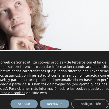
tio web de Sonec utiliza cookies propias y de terceros con el fin de
ionar sus preferencias (recordar información cuando acceda al siti
determinadas características que puedan diferenciar su experienc
ros usuarios), con fines estadísticos (analizar como interactúa con e
 web) y para mostrarle publicidad personalizada en base a un perfi
orado a partir de sus hábitos de navegación (por ejemplo, páginas
tadas). Para obtener más información sobre las cookies puede consu
 de fibras que se encuentran naturalmente en la tierra. Estos
lítica de cookies
del sitio web.
y la fabricación por muchas razones.
Aceptar
Rechazar
Configuración
s y resistentes al calor, al fuego, a los productos químicos y a la