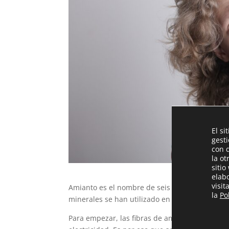
El si
gest
con 
la ot
sitio
elab
visi
Amianto es el nombre de seis minerales hechos
la
Po
minerales se han utilizado en la construcción 
Para empezar, las fibras de amianto son flexible