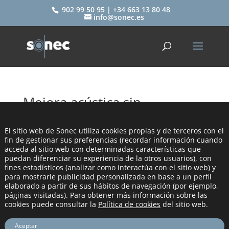
902 99 50 95 | +34 663 13 80 48
info@sonec.es
Mejora acústica sin
incremento del espesor
El sitio web de Sonec utiliza cookies propias y de terceros con el
por
sonec
|
Mar 14, 2023
|
SONEC
fin de gestionar sus preferencias (recordar información cuando
acceda al sitio web con determinadas características que
puedan diferenciar su experiencia de la otros usuarios), con
fines estadísticos (analizar como interactúa con el sitio web) y
para mostrarle publicidad personalizada en base a un perfil
elaborado a partir de sus hábitos de navegación (por ejemplo,
páginas visitadas). Para obtener más información sobre las
cookies puede consultar la
Política de cookies
del sitio web.
Aceptar