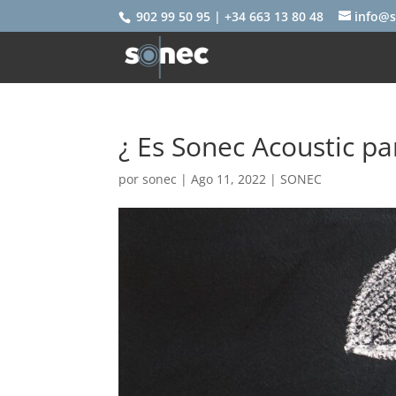
902 99 50 95 | +34 663 13 80 48
info@s
¿ Es Sonec Acoustic par
por
sonec
|
Ago 11, 2022
|
SONEC