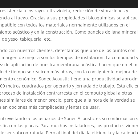
rciona también impermeabilización al agua y permeabilidad al va
resistencia a los rayos ultravioleta, reducción de vibraciones y
encia al fuego. Gracias a sus propiedades fisicoquímicas su aplicac
mpatible con todos los materiales normalmente utilizados en el
miento acústico y en la construcción. Como paneles de lana mineral
 de yeso, tabiquería, etc…
ndo con nuestros clientes, detectamos que uno de los puntos con
 margen de mejora son los tiempos de instalación. La comodidad y
ez de aplicación de nuestra membrana acústica hacen que en el 
do de tiempo se realicen más obras, con la consiguiente mejora de
miento económico. Sonec Acoustic tiene una productividad aproxi
00 metros cuadrados por operario y jornada de trabajo. Esta eficie
proceso de instalación contrarresta en el computo global a otras
nes similares de menor precio, pero que a la hora de la verdad se
n en opciones más complicadas y lentas de usar.
trevistando a los usuarios de Sonec Acoustic es su confirmación 
ica en las placas. Para muchos instaladores, los productos viene
ser subcontratada. Pero al final del día la eficiencia y la calidad 