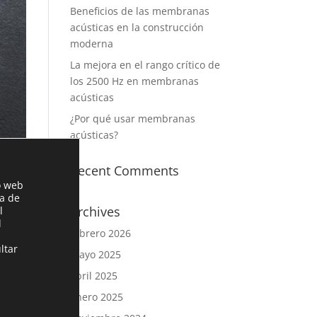
Beneficios de las membranas
acústicas en la construcción
moderna
La mejora en el rango crítico de
los 2500 Hz en membranas
acústicas
¿Por qué usar membranas
acústicas?
Recent Comments
o web
ia de
Archives
l
l
ucto.
febrero 2026
ltar
mayo 2025
abril 2025
e
enero 2025
ación.