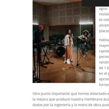
Propo
agua, 
resist
es co
aisla
placas
Habla
mayor
rapid
perio
rendi
de 1.0
en el 
opcio
torna
Otro punto importante que hemos detectado en
la mejora que produce nuestra membrana acúst
dados por la ingeniería y la mano de obra puede 