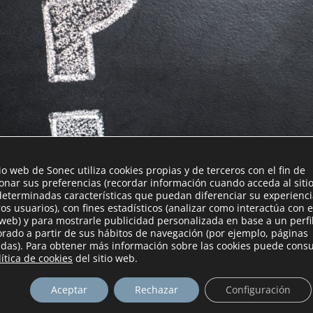
tio web de Sonec utiliza cookies propias y de terceros con el fin de
ionar sus preferencias (recordar información cuando acceda al siti
determinadas características que puedan diferenciar su experienc
ros usuarios), con fines estadísticos (analizar como interactúa con e
 web) y para mostrarle publicidad personalizada en base a un perfi
, la mejor opción es siempre entender las características del prod
orado a partir de sus hábitos de navegación (por ejemplo, páginas
des reales.
tadas). Para obtener más información sobre las cookies puede consu
lítica de cookies
del sitio web.
empezar, Sonec acoustic es una
membrana acústica
especialment
Aceptar
Rechazar
Configuración
rollada para
mejorar el aislamiento acústico
y térmico en la edific