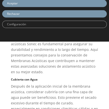
Aceptar
Rechazar
Configuración
La conservación adecuada de las membranas
acústicas Sonec es fundamental para asegurar su
durabilidad y rendimiento a lo largo del tiempo. Aquí
presentamos consejos para la conservación de
Membranas Acústicas que contribuyen a mantener
estas avanzadas soluciones de aislamiento acústico
en su mejor estado.
Cubierta con Agua
Después de la aplicación inicial de la membrana
acústica, considerar cubrirla con una fina capa de
agua puede ser beneficioso. Esto previene el secado
excesivo durante el tiempo de curado,
especialmente en condiciones climáticas cálidas o en