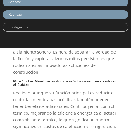
Aceptar
Rechazar
Configuración
Existen numerosos conceptos Erróneos sobre
Membranas Acústicas, piezas fundamentales en el
aislamiento sonoro. Es hora de separar la verdad de
la ficción y explorar algunos mitos persistentes que
rodean a estas innovadoras soluciones de
construcción.
Mito 1: «Las Membranas Acústicas Solo Sirven para Reducir
el Ruido»
Realidad: Aunque su función principal es reducir el
ruido, las membranas acústicas también pueden
tener beneficios adicionales. Contribuyen al control
térmico, mejorando la eficiencia energética al actuar
como aislante térmico, lo que significa un ahorro
significativo en costos de calefacción y refrigeración.