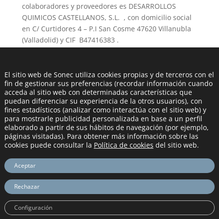
colaboradores y proveedores es DESARROLLOS
QUIMICOS CASTELLANOS, S.L. , con domicilio social
en C/ Curtidores 4 – P.I San Cosme 47620 Villanubla
(Valladolid) y CIF B47416383 .
A efectos de nuestra política de protección de datos
el teléfono de contacto es 983361326/663138048 y el
El sitio web de Sonec utiliza cookies propias y de terceros con el
correo electrónico de contacto es
rgpd@sonec.es
.
fin de gestionar sus preferencias (recordar información cuando
acceda al sitio web con determinadas características que
Asimismo, le informamos que en el tratamiento de
puedan diferenciar su experiencia de la otros usuarios), con
fines estadísticos (analizar como interactúa con el sitio web) y
datos en materia de gestión de Usuarios, Clientes y
para mostrarle publicidad personalizada en base a un perfil
Proveedores, no existen entidades Corresponsables
elaborado a partir de sus hábitos de navegación (por ejemplo,
del Tratamiento.
páginas visitadas). Para obtener más información sobre las
cookies puede consultar la
Política de cookies
del sitio web.
¿Qué tipo de datos tenemos sobre su persona y
Aceptar
cómo los hemos obtenido?
Rechazar
Las categorías de datos personales que
DESARROLLOS QUIMICOS CASTELLANOS, S.L. trata
Configuración
sobre son: