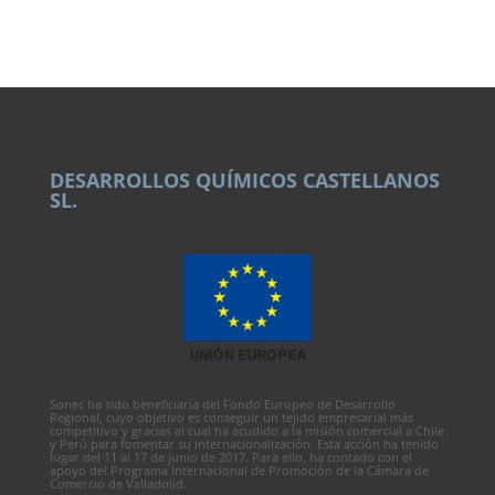
DESARROLLOS QUÍMICOS CASTELLANOS
SL.
Sonec ha sido beneficiaria del Fondo Europeo de Desarrollo
Regional, cuyo objetivo es conseguir un tejido empresarial más
competitivo y gracias al cual ha acudido a la misión comercial a Chile
y Perú para fomentar su internacionalización. Esta acción ha tenido
lugar del 11 al 17 de junio de 2017. Para ello, ha contado con el
apoyo del Programa Internacional de Promoción de la Cámara de
Comercio de Valladolid.