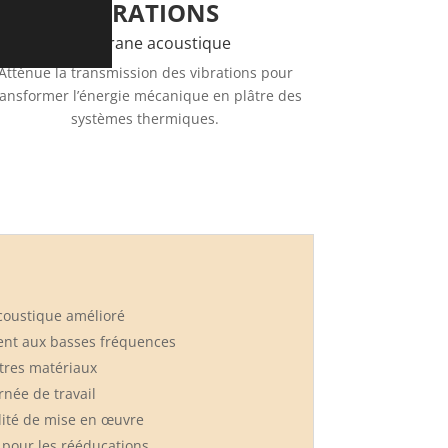
VIBRATIONS
Membrane acoustique
Atténue la transmission des vibrations pour
ransformer l’énergie mécanique en plâtre des
systèmes
thermiques.
acoustique
amélioré
ment
aux basses fréquences
tres matériaux
rnée de travail
dité de
mise en œuvre
 pour les
rééducations