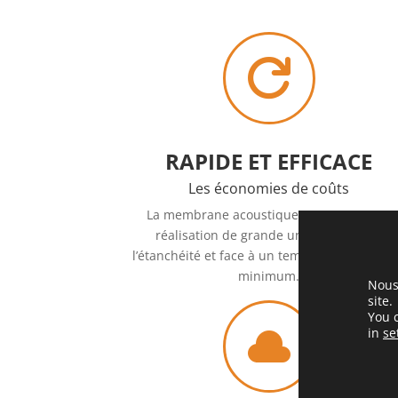

RAPIDE ET EFFICACE
Les économies de coûts
La membrane acoustique court in situ, la
réalisation de grande uniformité dans
l’étanchéité et face à un temps de réticulati
minimum.
Nous 
site.
You 
in
se
