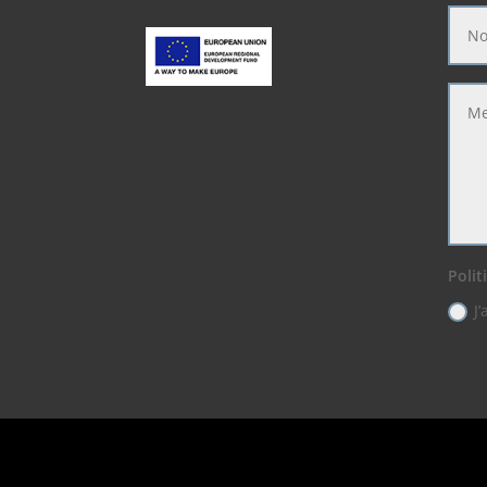
Polit
J