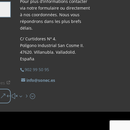
Pour plus d’informations contacter
via notre formulaire
ou directement
à
nos coordonnées
.
Nous
vous
répondrons dans les
plus brefs
délais.
C/ Curtidores Nº 4.
Polígono Industrial San Cosme II.
47620. Villanubla. Valladolid.
España
.
902 99 50 95
info@sonec.es
nées