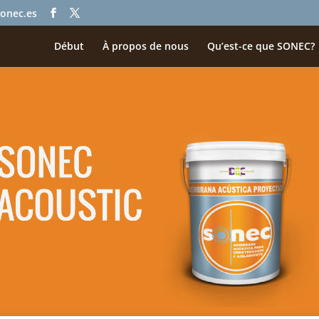
onec.es
Début
À propos de nous
Qu’est-ce que SONEC?