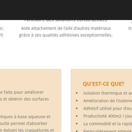
ADHERÉNT
Améliore
des solutions constructives
ur,
Aide attachement de l’aile d’autres matériaux
t
il
grâce à ses qualités adhésives exceptionnelles.
QU’EST-CE QUE
?
 faite pour améliorer
Isolation thermique et 
s et obtenir des surfaces
Amélioration de l’isole
Adhésif utilisé
pour d’au
Productivité 400m2 /
jou
yliques à base aqueuse et
ésulte permet
d’absorber
La commodité et la rapi
n évitant les
craquelures et
Particulièrement adapté