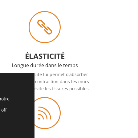

ÉLASTICITÉ
Longue durée
dans le temps
Sa grande élasticité lui permet d’absorber
l’expansion et la contraction dans les murs
d’origine, ce qui évite les fissures
possibles
.
notre

 off