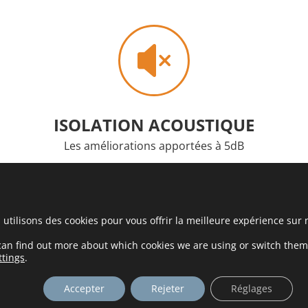

ISOLATION ACOUSTIQUE
Les améliorations apportées à
5dB
SONEC
,
sans ajout de masse pour définir,
améliore l’isolement en abaissant la fréquence de
on
résonance en dessous de la gamme audible et
d’améliorer
le confort acoustique.
utilisons des cookies pour vous offrir la meilleure expérience sur 
can find out more about which cookies we are using or switch them
ttings
.

Accepter
Rejeter
Réglages